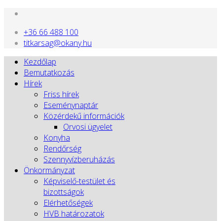
+36 66 488 100
titkarsag@okany.hu
Kezdőlap
Bemutatkozás
Hírek
Friss hírek
Eseménynaptár
Közérdekű információk
Orvosi ügyelet
Konyha
Rendőrség
Szennyvízberuházás
Önkormányzat
Képviselő-testület és
bizottságok
Elérhetőségek
HVB határozatok