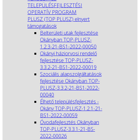
TELEPÜLÉSFEJLESZTÉSI
OPERATÍV PROGRAM
PLUSZ (TOP PLUSZ) elnyert
támogatások
Belterületi utak fejlesztése
Okányban TOP-PLUSZ-
1.2.3-21-BS1-2022-00050
Okányi háziorvosi rendelő
fejlesztése TOP-PLUSZ-
3.3.2-21-BS1-2022-00019
Szociális alapszolgáltatások
fejlesztése Okányban TOP-
PLUSZ-3.3.2-21-BS1-2022-
00040
Élhető településfejlesztés -
Okány TOP-PLUSZ-1.2.1-21-
BS1-2022-00059
Óvodafejlesztés Okányban
TOP-PLUSZ-3.3.1-21-BS-
2022-00026