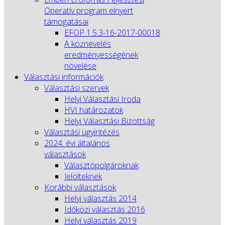
Operatív program elnyert
támogatásai
EFOP 1.5.3-16-2017-00018
A köznevelés
eredményességének
növelése
Választási információk
Választási szervek
Helyi Választási Iroda
HVI határozatok
Helyi Választási Bizottság
Választási ügyintézés
2024. évi általános
választások
Választópolgároknak
Jelölteknek
Korábbi választások
Helyi választás 2014
Időközi választás 2016
Helyi választás 2019