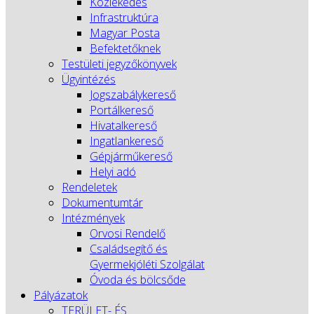
Közlekedés
Infrastruktúra
Magyar Posta
Befektetőknek
Testületi jegyzőkönyvek
Ügyintézés
Jogszabálykereső
Portálkereső
Hivatalkereső
Ingatlankereső
Gépjárműkereső
Helyi adó
Rendeletek
Dokumentumtár
Intézmények
Orvosi Rendelő
Családsegítő és
Gyermekjóléti Szolgálat
Óvoda és bölcsőde
Pályázatok
TERÜLET- ÉS