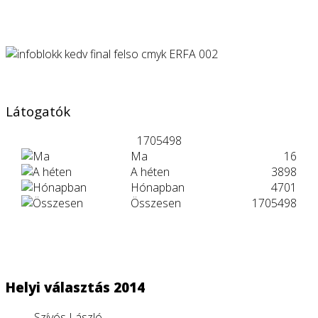
Látogatók
1705498
Ma
16
A héten
3898
Hónapban
4701
Összesen
1705498
Helyi választás 2014
Szívós László