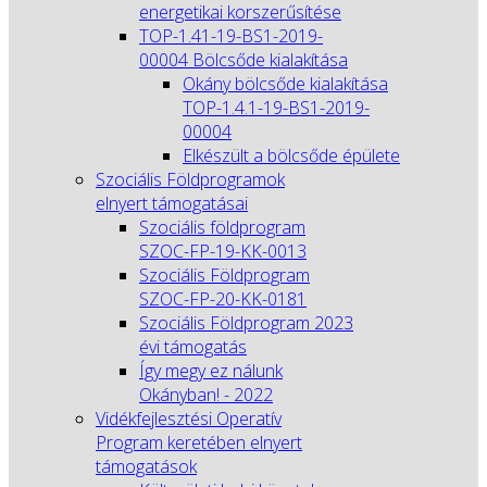
energetikai korszerűsítése
TOP-1.41-19-BS1-2019-
00004 Bölcsőde kialakítása
Okány bölcsőde kialakítása
TOP-1.4.1-19-BS1-2019-
00004
Elkészült a bölcsőde épülete
Szociális Földprogramok
elnyert támogatásai
Szociális földprogram
SZOC-FP-19-KK-0013
Szociális Földprogram
SZOC-FP-20-KK-0181
Szociális Földprogram 2023
évi támogatás
Így megy ez nálunk
Okányban! - 2022
Vidékfejlesztési Operatív
Program keretében elnyert
támogatások