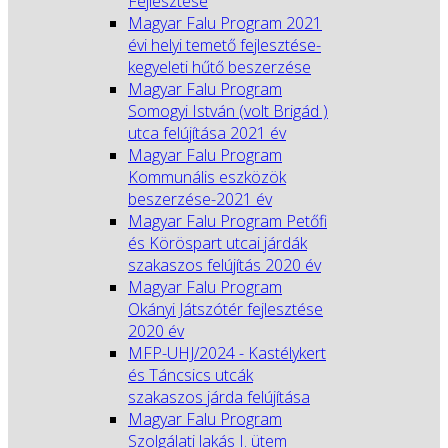
Fejlesztése
Magyar Falu Program 2021
évi helyi temető fejlesztése-
kegyeleti hűtő beszerzése
Magyar Falu Program
Somogyi István (volt Brigád )
utca felújítása 2021 év
Magyar Falu Program
Kommunális eszközök
beszerzése-2021 év
Magyar Falu Program Petőfi
és Köröspart utcai járdák
szakaszos felújítás 2020 év
Magyar Falu Program
Okányi Játszótér fejlesztése
2020 év
MFP-UHJ/2024 - Kastélykert
és Táncsics utcák
szakaszos járda felújítása
Magyar Falu Program
Szolgálati lakás I. ütem