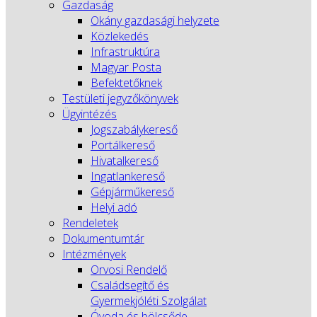
Gazdaság
Okány gazdasági helyzete
Közlekedés
Infrastruktúra
Magyar Posta
Befektetőknek
Testületi jegyzőkönyvek
Ügyintézés
Jogszabálykereső
Portálkereső
Hivatalkereső
Ingatlankereső
Gépjárműkereső
Helyi adó
Rendeletek
Dokumentumtár
Intézmények
Orvosi Rendelő
Családsegítő és
Gyermekjóléti Szolgálat
Óvoda és bölcsőde