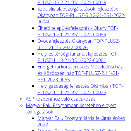
PLUSZ-3.3.2-21-BS1-2022-00019
Szociális alapszolgáltatások fejlesztése
Okányban TOP-PLUSZ-3.3.2-21-BS1-2022-
00040
Élhető településfejlesztés - Okány TOP-
PLUSZ-1.2.1-21-BS1-2022-00059
Óvodafejlesztés Okányban TOP-PLUSZ-
3.3.1-21-BS-2022-00026
Helyi és térségi turizmusfejlesztés TOP-
PLUSZ-1.1.3-21-BS1-2022-00001
Energetikai korszerűsítés Művelődési ház
és Közösségi ház TOP-PLUSZ-2.1.1-21-
BS1-2023-0055
Helyi gazdaság fejlesztés Okányban TOP-
PLUSZ-1.1.1-21-BS1-2022-00025
ASP központhoz való csatlakozás
Magyar Falu Programban keretében elnyert
támogatások
Magyar Falu Program Járda felújítás építés
2022
Magyar Falu Program 2019 évi Okányi