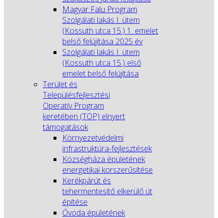
Magyar Falu Program
Szolgálati lakás I. ütem
(Kossuth utca 15.) 1. emelet
belső felújítása 2025 év
Szolgálati lakás I. ütem
(Kossuth utca 15.) első
emelet belső felújítása
Terület és
Településfejlesztési
Operatív Program
keretében (TOP) elnyert
támogatások
Környezetvédelmi
infrastruktúra-fejlesztések
Községháza épületének
energetikai korszerűsítése
Kerékpárút és
tehermentesítő elkerülő út
építése
Óvoda épületének