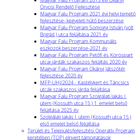
Orvosi Rendelő Fejlesztése
Magyar Falu Program 2021 évi helyi temető
fejlesztése- kegyeleti hűtő beszerzése
Magyar Falu Program Somogyi István (volt
Brigád ) utca felújítása 2021 év
Magyar Falu Program Kommunális
eszközök beszerzése-2021 év
Magyar Falu Program Petőfi és Köröspart
utcai járdák szakaszos felújítás 2020 év
Magyar Falu Program Okányi Játszótér
fejlesztése 2020 év
MFP-UHJ/2024 - Kastélykert és Táncsics
utcák szakaszos járda felújítása
Magyar Falu Program Szolgálati lakás I.
ütem (Kossuth utca 15.) 1. emelet belső
felújítása 2025 év
Szolgálati lakás I. ütem (Kossuth utca 15.)
első emelet belső felújítása
Terület és Településfejlesztési Operatív Program
keretében (TOP) elnyert támogatások