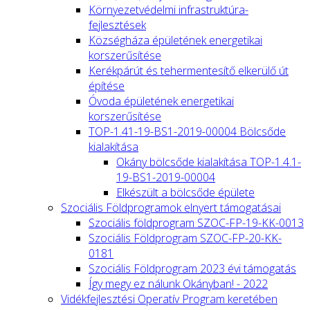
Környezetvédelmi infrastruktúra-
fejlesztések
Községháza épületének energetikai
korszerűsítése
Kerékpárút és tehermentesítő elkerülő út
építése
Óvoda épületének energetikai
korszerűsítése
TOP-1.41-19-BS1-2019-00004 Bölcsőde
kialakítása
Okány bölcsőde kialakítása TOP-1.4.1-
19-BS1-2019-00004
Elkészült a bölcsőde épülete
Szociális Földprogramok elnyert támogatásai
Szociális földprogram SZOC-FP-19-KK-0013
Szociális Földprogram SZOC-FP-20-KK-
0181
Szociális Földprogram 2023 évi támogatás
Így megy ez nálunk Okányban! - 2022
Vidékfejlesztési Operatív Program keretében