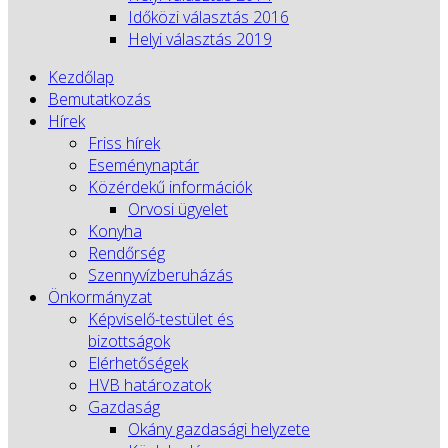
Időközi választás 2016
Helyi választás 2019
Kezdőlap
Bemutatkozás
Hírek
Friss hírek
Eseménynaptár
Közérdekű információk
Orvosi ügyelet
Konyha
Rendőrség
Szennyvízberuházás
Önkormányzat
Képviselő-testület és
bizottságok
Elérhetőségek
HVB határozatok
Gazdaság
Okány gazdasági helyzete