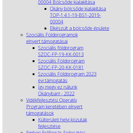
00004 Bölcsőde kialakítása
Okány bölcsőde kialakítása
TOP-1.4.1-19-BS1-2019-
00004
Elkészült a bölcsőde épülete
Szociális Földprogramok
elnyert támogatásai
Szociális földprogram
SZOC-FP-19-KK-0013
Szociális Földprogram
SZOC-FP-20-KK-0181
Szociális Földprogram 2023
évi támogatás
Így megy ez nálunk
Okányban! - 2022
Vidékfejlesztési Operatív
Program keretében elnyert
támogatások
Külterületi helyi közutak
fejlesztése
Emberi Erőforrás Fejlesztési