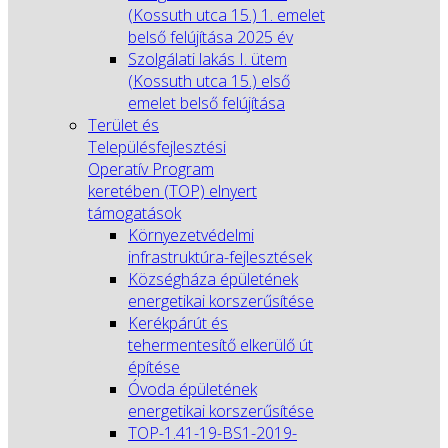
(Kossuth utca 15.) 1. emelet
belső felújítása 2025 év
Szolgálati lakás I. ütem
(Kossuth utca 15.) első
emelet belső felújítása
Terület és
Településfejlesztési
Operatív Program
keretében (TOP) elnyert
támogatások
Környezetvédelmi
infrastruktúra-fejlesztések
Községháza épületének
energetikai korszerűsítése
Kerékpárút és
tehermentesítő elkerülő út
építése
Óvoda épületének
energetikai korszerűsítése
TOP-1.41-19-BS1-2019-