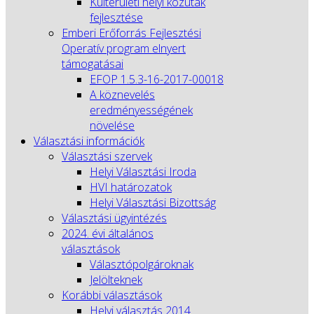
Külterületi helyi közutak
fejlesztése
Emberi Erőforrás Fejlesztési
Operatív program elnyert
támogatásai
EFOP 1.5.3-16-2017-00018
A köznevelés
eredményességének
növelése
Választási információk
Választási szervek
Helyi Választási Iroda
HVI határozatok
Helyi Választási Bizottság
Választási ügyintézés
2024. évi általános
választások
Választópolgároknak
Jelölteknek
Korábbi választások
Helyi választás 2014