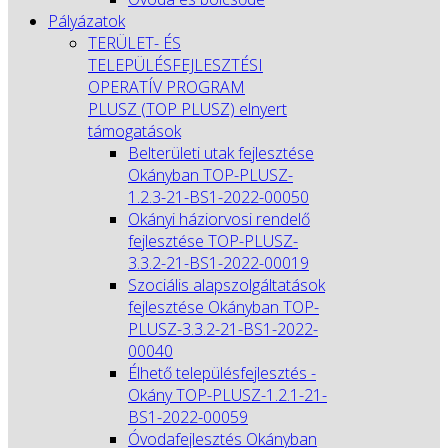
Pályázatok
TERÜLET- ÉS
TELEPÜLÉSFEJLESZTÉSI
OPERATÍV PROGRAM
PLUSZ (TOP PLUSZ) elnyert
támogatások
Belterületi utak fejlesztése
Okányban TOP-PLUSZ-
1.2.3-21-BS1-2022-00050
Okányi háziorvosi rendelő
fejlesztése TOP-PLUSZ-
3.3.2-21-BS1-2022-00019
Szociális alapszolgáltatások
fejlesztése Okányban TOP-
PLUSZ-3.3.2-21-BS1-2022-
00040
Élhető településfejlesztés -
Okány TOP-PLUSZ-1.2.1-21-
BS1-2022-00059
Óvodafejlesztés Okányban