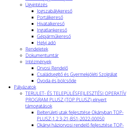
Ügyintézés
Jogszabálykereső
Portálkereső
Hivatalkereső
Ingatlankereső
Gépjárműkereső
Helyi adó
Rendeletek
Dokumentumtár
Intézmények
Orvosi Rendelő
Családsegítő és Gyermekjóléti Szolgálat
Óvoda és bölcsőde
Pályázatok
TERÜLET- ÉS TELEPÜLÉSFEJLESZTÉSI OPERATÍV
PROGRAM PLUSZ (TOP PLUSZ) elnyert
támogatások
Belterületi utak fejlesztése Okányban TOP-
PLUSZ-1.2.3-21-BS1-2022-00050
Okányi háziorvosi rendelő fejlesztése TOP-