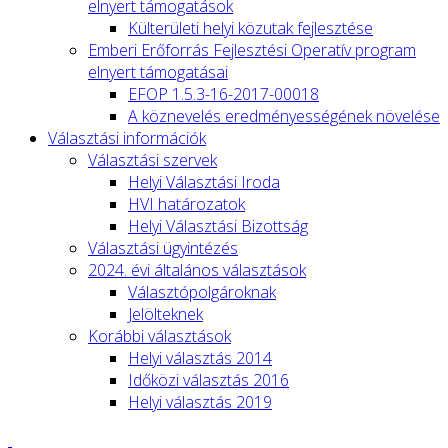
elnyert támogatások
Külterületi helyi közutak fejlesztése
Emberi Erőforrás Fejlesztési Operatív program
elnyert támogatásai
EFOP 1.5.3-16-2017-00018
A köznevelés eredményességének növelése
Választási információk
Választási szervek
Helyi Választási Iroda
HVI határozatok
Helyi Választási Bizottság
Választási ügyintézés
2024. évi általános választások
Választópolgároknak
Jelölteknek
Korábbi választások
Helyi választás 2014
Időközi választás 2016
Helyi választás 2019