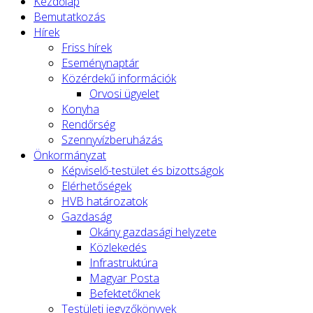
Kezdőlap
Bemutatkozás
Hírek
Friss hírek
Eseménynaptár
Közérdekű információk
Orvosi ügyelet
Konyha
Rendőrség
Szennyvízberuházás
Önkormányzat
Képviselő-testület és bizottságok
Elérhetőségek
HVB határozatok
Gazdaság
Okány gazdasági helyzete
Közlekedés
Infrastruktúra
Magyar Posta
Befektetőknek
Testületi jegyzőkönyvek