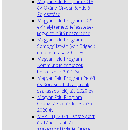
Magyar Falu Program 2019
évi Okányi Orvosi Rendelő
Fejlesztése
Magyar Falu Program 2021
évi helyi temető fejlesztése-
kegyeleti hűtő beszerzése
Magyar Falu Program
Somogyi István (volt Brigád )
utca felújítása 2021 év
Magyar Falu Program
Kommunális eszközök
beszerzése-2021 év
Magyar Falu Program Petőfi
és Köröspart utcai járdák
szakaszos felújítás 2020 év
Magyar Falu Program
Okányi Játszótér fejlesztése
2020 év
MFP-UHJ/2024 - Kastélykert
és Táncsics utcák
szakaszos járda felújítása