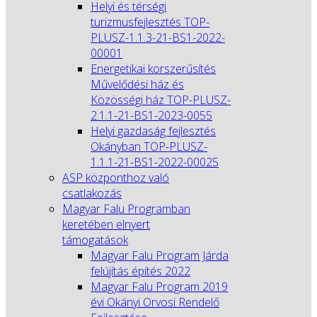
Helyi és térségi
turizmusfejlesztés TOP-
PLUSZ-1.1.3-21-BS1-2022-
00001
Energetikai korszerűsítés
Művelődési ház és
Közösségi ház TOP-PLUSZ-
2.1.1-21-BS1-2023-0055
Helyi gazdaság fejlesztés
Okányban TOP-PLUSZ-
1.1.1-21-BS1-2022-00025
ASP központhoz való
csatlakozás
Magyar Falu Programban
keretében elnyert
támogatások
Magyar Falu Program Járda
felújítás építés 2022
Magyar Falu Program 2019
évi Okányi Orvosi Rendelő