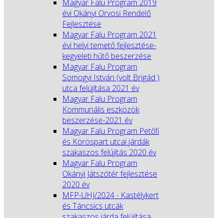
Magyar Falu Program 2019
évi Okányi Orvosi Rendelő
Fejlesztése
Magyar Falu Program 2021
évi helyi temető fejlesztése-
kegyeleti hűtő beszerzése
Magyar Falu Program
Somogyi István (volt Brigád )
utca felújítása 2021 év
Magyar Falu Program
Kommunális eszközök
beszerzése-2021 év
Magyar Falu Program Petőfi
és Köröspart utcai járdák
szakaszos felújítás 2020 év
Magyar Falu Program
Okányi Játszótér fejlesztése
2020 év
MFP-UHJ/2024 - Kastélykert
és Táncsics utcák
szakaszos járda felújítása