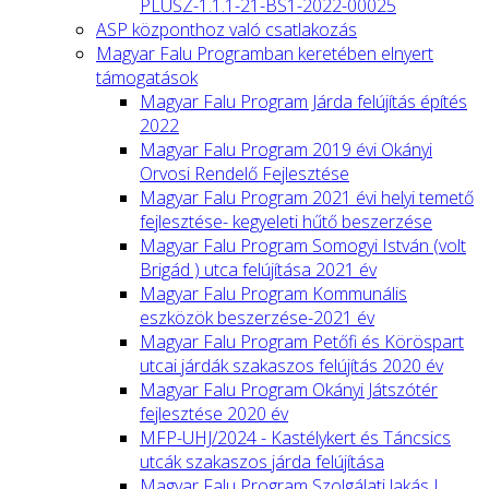
PLUSZ-1.1.1-21-BS1-2022-00025
ASP központhoz való csatlakozás
Magyar Falu Programban keretében elnyert
támogatások
Magyar Falu Program Járda felújítás építés
2022
Magyar Falu Program 2019 évi Okányi
Orvosi Rendelő Fejlesztése
Magyar Falu Program 2021 évi helyi temető
fejlesztése- kegyeleti hűtő beszerzése
Magyar Falu Program Somogyi István (volt
Brigád ) utca felújítása 2021 év
Magyar Falu Program Kommunális
eszközök beszerzése-2021 év
Magyar Falu Program Petőfi és Köröspart
utcai járdák szakaszos felújítás 2020 év
Magyar Falu Program Okányi Játszótér
fejlesztése 2020 év
MFP-UHJ/2024 - Kastélykert és Táncsics
utcák szakaszos járda felújítása
Magyar Falu Program Szolgálati lakás I.