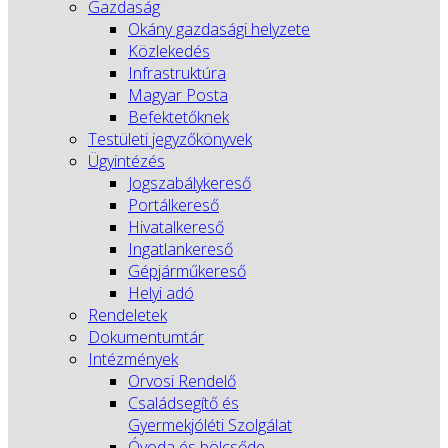
Gazdaság
Okány gazdasági helyzete
Közlekedés
Infrastruktúra
Magyar Posta
Befektetőknek
Testületi jegyzőkönyvek
Ügyintézés
Jogszabálykereső
Portálkereső
Hivatalkereső
Ingatlankereső
Gépjárműkereső
Helyi adó
Rendeletek
Dokumentumtár
Intézmények
Orvosi Rendelő
Családsegítő és
Gyermekjóléti Szolgálat
Óvoda és bölcsőde