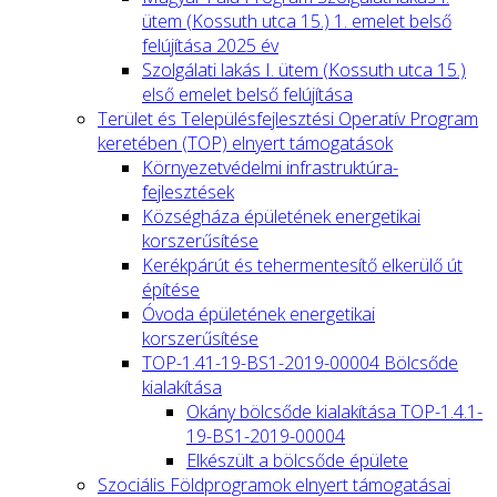
ütem (Kossuth utca 15.) 1. emelet belső
felújítása 2025 év
Szolgálati lakás I. ütem (Kossuth utca 15.)
első emelet belső felújítása
Terület és Településfejlesztési Operatív Program
keretében (TOP) elnyert támogatások
Környezetvédelmi infrastruktúra-
fejlesztések
Községháza épületének energetikai
korszerűsítése
Kerékpárút és tehermentesítő elkerülő út
építése
Óvoda épületének energetikai
korszerűsítése
TOP-1.41-19-BS1-2019-00004 Bölcsőde
kialakítása
Okány bölcsőde kialakítása TOP-1.4.1-
19-BS1-2019-00004
Elkészült a bölcsőde épülete
Szociális Földprogramok elnyert támogatásai