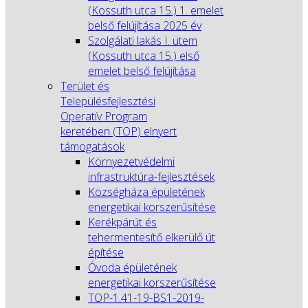
(Kossuth utca 15.) 1. emelet
belső felújítása 2025 év
Szolgálati lakás I. ütem
(Kossuth utca 15.) első
emelet belső felújítása
Terület és
Településfejlesztési
Operatív Program
keretében (TOP) elnyert
támogatások
Környezetvédelmi
infrastruktúra-fejlesztések
Községháza épületének
energetikai korszerűsítése
Kerékpárút és
tehermentesítő elkerülő út
építése
Óvoda épületének
energetikai korszerűsítése
TOP-1.41-19-BS1-2019-