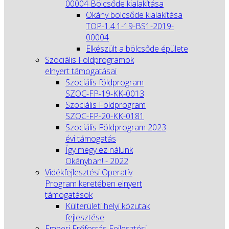
00004 Bölcsőde kialakítása
Okány bölcsőde kialakítása
TOP-1.4.1-19-BS1-2019-
00004
Elkészült a bölcsőde épülete
Szociális Földprogramok
elnyert támogatásai
Szociális földprogram
SZOC-FP-19-KK-0013
Szociális Földprogram
SZOC-FP-20-KK-0181
Szociális Földprogram 2023
évi támogatás
Így megy ez nálunk
Okányban! - 2022
Vidékfejlesztési Operatív
Program keretében elnyert
támogatások
Külterületi helyi közutak
fejlesztése
Emberi Erőforrás Fejlesztési