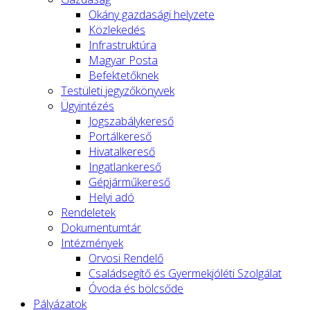
Okány gazdasági helyzete
Közlekedés
Infrastruktúra
Magyar Posta
Befektetőknek
Testületi jegyzőkönyvek
Ügyintézés
Jogszabálykereső
Portálkereső
Hivatalkereső
Ingatlankereső
Gépjárműkereső
Helyi adó
Rendeletek
Dokumentumtár
Intézmények
Orvosi Rendelő
Családsegítő és Gyermekjóléti Szolgálat
Óvoda és bölcsőde
Pályázatok