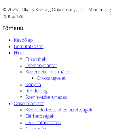
© 2025 - Okány Község Önkormányzata - Minden jog
fenntartva.
Főmenü
Kezdőlap
Bemutatkozás
Hírek
Friss hírek
Eseménynaptár
Közérdekű információk
Orvosi ügyelet
Konyha
Rendőrség
Szennyvízberuházás
Önkormányzat
Képviselő-testület és bizottságok
Elérhetőségek
HVB határozatok
Gazdaság