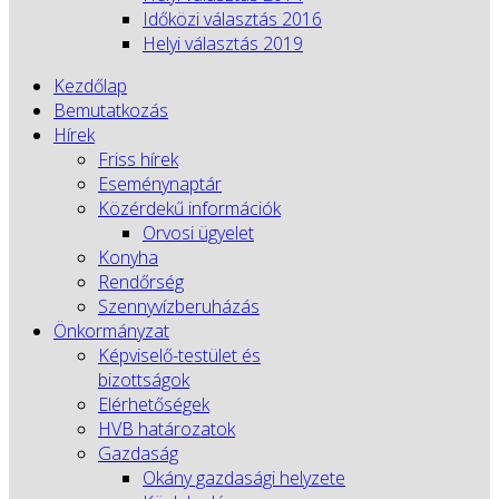
Időközi választás 2016
Helyi választás 2019
Kezdőlap
Bemutatkozás
Hírek
Friss hírek
Eseménynaptár
Közérdekű információk
Orvosi ügyelet
Konyha
Rendőrség
Szennyvízberuházás
Önkormányzat
Képviselő-testület és
bizottságok
Elérhetőségek
HVB határozatok
Gazdaság
Okány gazdasági helyzete