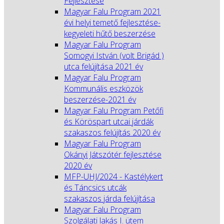
Fejlesztése
Magyar Falu Program 2021
évi helyi temető fejlesztése-
kegyeleti hűtő beszerzése
Magyar Falu Program
Somogyi István (volt Brigád )
utca felújítása 2021 év
Magyar Falu Program
Kommunális eszközök
beszerzése-2021 év
Magyar Falu Program Petőfi
és Köröspart utcai járdák
szakaszos felújítás 2020 év
Magyar Falu Program
Okányi Játszótér fejlesztése
2020 év
MFP-UHJ/2024 - Kastélykert
és Táncsics utcák
szakaszos járda felújítása
Magyar Falu Program
Szolgálati lakás I. ütem