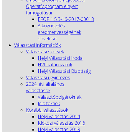
Operatív program elnyert
támogatásai
EFOP 1.5.3-16-2017-00018
A köznevelés
eredményességének
növelése
Választási információk
Választási szervek
Helyi Választási Iroda
HVI határozatok
Helyi Választási Bizottság
Választási ügyintézés
2024. évi általános
választások
Választópolgároknak
Jelölteknek
Korábbi választások
Helyi választás 2014
Időközi választás 2016
Helyi választás 2019