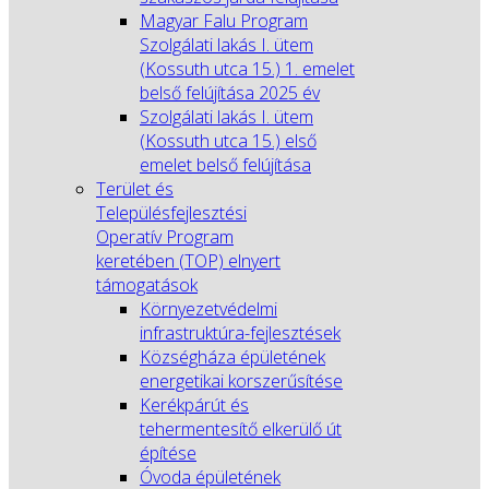
Magyar Falu Program
Szolgálati lakás I. ütem
(Kossuth utca 15.) 1. emelet
belső felújítása 2025 év
Szolgálati lakás I. ütem
(Kossuth utca 15.) első
emelet belső felújítása
Terület és
Településfejlesztési
Operatív Program
keretében (TOP) elnyert
támogatások
Környezetvédelmi
infrastruktúra-fejlesztések
Községháza épületének
energetikai korszerűsítése
Kerékpárút és
tehermentesítő elkerülő út
építése
Óvoda épületének