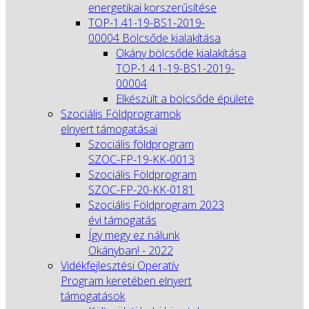
energetikai korszerűsítése
TOP-1.41-19-BS1-2019-
00004 Bölcsőde kialakítása
Okány bölcsőde kialakítása
TOP-1.4.1-19-BS1-2019-
00004
Elkészült a bölcsőde épülete
Szociális Földprogramok
elnyert támogatásai
Szociális földprogram
SZOC-FP-19-KK-0013
Szociális Földprogram
SZOC-FP-20-KK-0181
Szociális Földprogram 2023
évi támogatás
Így megy ez nálunk
Okányban! - 2022
Vidékfejlesztési Operatív
Program keretében elnyert
támogatások