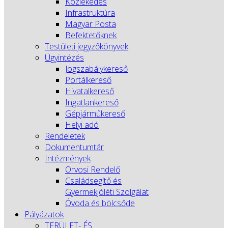
Közlekedés
Infrastruktúra
Magyar Posta
Befektetőknek
Testületi jegyzőkönyvek
Ügyintézés
Jogszabálykereső
Portálkereső
Hivatalkereső
Ingatlankereső
Gépjárműkereső
Helyi adó
Rendeletek
Dokumentumtár
Intézmények
Orvosi Rendelő
Családsegítő és
Gyermekjóléti Szolgálat
Óvoda és bölcsőde
Pályázatok
TERÜLET- ÉS