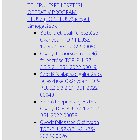
TELEPÜLÉSFEJLESZTÉSI
OPERATÍV PROGRAM
PLUSZ (TOP PLUSZ) elnyert
támogatások
Belterületi utak fejlesztése
Okányban TOP-PLUSZ-
1.2.3-21-BS1-2022-00050
Okányi háziorvosi rendelő
fejlesztése TOP-PLUSZ-
3.3.2-21-BS1-2022-00019
Szociális alapszolgáltatások
fejlesztése Okányban TOP-
PLUSZ-3.3.2-21-BS1-2022-
00040
Élhető településfejlesztés -
Okány TOP-PLUSZ-1.2.1-21-
BS1-2022-00059
Óvodafejlesztés Okányban
TOP-PLUSZ-3.3.1-21-BS-
2022-00026