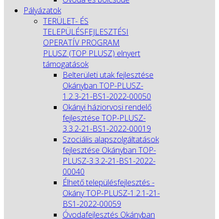
Pályázatok
TERÜLET- ÉS
TELEPÜLÉSFEJLESZTÉSI
OPERATÍV PROGRAM
PLUSZ (TOP PLUSZ) elnyert
támogatások
Belterületi utak fejlesztése
Okányban TOP-PLUSZ-
1.2.3-21-BS1-2022-00050
Okányi háziorvosi rendelő
fejlesztése TOP-PLUSZ-
3.3.2-21-BS1-2022-00019
Szociális alapszolgáltatások
fejlesztése Okányban TOP-
PLUSZ-3.3.2-21-BS1-2022-
00040
Élhető településfejlesztés -
Okány TOP-PLUSZ-1.2.1-21-
BS1-2022-00059
Óvodafejlesztés Okányban