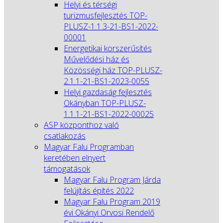
Helyi és térségi
turizmusfejlesztés TOP-
PLUSZ-1.1.3-21-BS1-2022-
00001
Energetikai korszerűsítés
Művelődési ház és
Közösségi ház TOP-PLUSZ-
2.1.1-21-BS1-2023-0055
Helyi gazdaság fejlesztés
Okányban TOP-PLUSZ-
1.1.1-21-BS1-2022-00025
ASP központhoz való
csatlakozás
Magyar Falu Programban
keretében elnyert
támogatások
Magyar Falu Program Járda
felújítás építés 2022
Magyar Falu Program 2019
évi Okányi Orvosi Rendelő