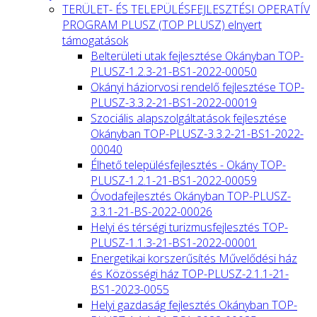
TERÜLET- ÉS TELEPÜLÉSFEJLESZTÉSI OPERATÍV
PROGRAM PLUSZ (TOP PLUSZ) elnyert
támogatások
Belterületi utak fejlesztése Okányban TOP-
PLUSZ-1.2.3-21-BS1-2022-00050
Okányi háziorvosi rendelő fejlesztése TOP-
PLUSZ-3.3.2-21-BS1-2022-00019
Szociális alapszolgáltatások fejlesztése
Okányban TOP-PLUSZ-3.3.2-21-BS1-2022-
00040
Élhető településfejlesztés - Okány TOP-
PLUSZ-1.2.1-21-BS1-2022-00059
Óvodafejlesztés Okányban TOP-PLUSZ-
3.3.1-21-BS-2022-00026
Helyi és térségi turizmusfejlesztés TOP-
PLUSZ-1.1.3-21-BS1-2022-00001
Energetikai korszerűsítés Művelődési ház
és Közösségi ház TOP-PLUSZ-2.1.1-21-
BS1-2023-0055
Helyi gazdaság fejlesztés Okányban TOP-