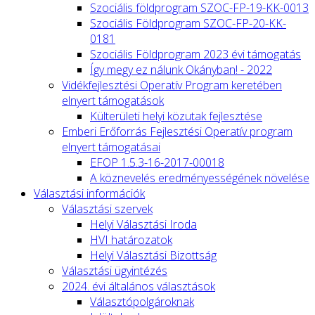
Szociális földprogram SZOC-FP-19-KK-0013
Szociális Földprogram SZOC-FP-20-KK-
0181
Szociális Földprogram 2023 évi támogatás
Így megy ez nálunk Okányban! - 2022
Vidékfejlesztési Operatív Program keretében
elnyert támogatások
Külterületi helyi közutak fejlesztése
Emberi Erőforrás Fejlesztési Operatív program
elnyert támogatásai
EFOP 1.5.3-16-2017-00018
A köznevelés eredményességének növelése
Választási információk
Választási szervek
Helyi Választási Iroda
HVI határozatok
Helyi Választási Bizottság
Választási ügyintézés
2024. évi általános választások
Választópolgároknak