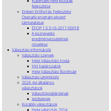
Külterületi helyi közutak
fejlesztése
Emberi Erőforrás Fejlesztési
Operatív program elnyert
támogatásai
EFOP 1.5.3-16-2017-00018
A köznevelés
eredményességének
növelése
Választási információk
Választási szervek
Helyi Választási Iroda
HVI határozatok
Helyi Választási Bizottság
Választási ügyintézés
2024. évi általános
választások
Választópolgároknak
Jelölteknek
Korábbi választások
Helyi választás 2014