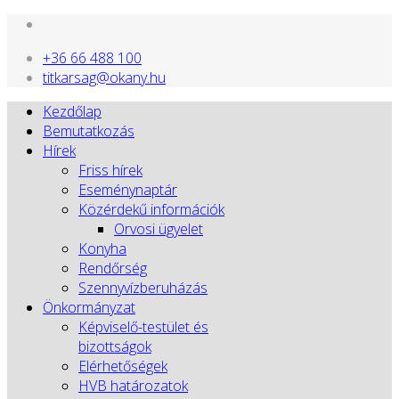
+36 66 488 100
titkarsag@okany.hu
Kezdőlap
Bemutatkozás
Hírek
Friss hírek
Eseménynaptár
Közérdekű információk
Orvosi ügyelet
Konyha
Rendőrség
Szennyvízberuházás
Önkormányzat
Képviselő-testület és
bizottságok
Elérhetőségek
HVB határozatok