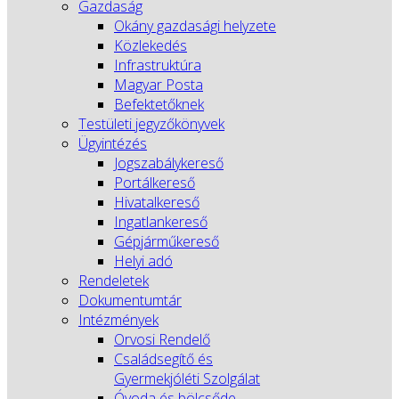
Gazdaság
Okány gazdasági helyzete
Közlekedés
Infrastruktúra
Magyar Posta
Befektetőknek
Testületi jegyzőkönyvek
Ügyintézés
Jogszabálykereső
Portálkereső
Hivatalkereső
Ingatlankereső
Gépjárműkereső
Helyi adó
Rendeletek
Dokumentumtár
Intézmények
Orvosi Rendelő
Családsegítő és
Gyermekjóléti Szolgálat
Óvoda és bölcsőde