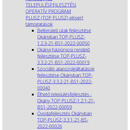
TELEPÜLÉSFEJLESZTÉSI
OPERATÍV PROGRAM
PLUSZ (TOP PLUSZ) elnyert
támogatások
Belterületi utak fejlesztése
Okányban TOP-PLUSZ-
1.2.3-21-BS1-2022-00050
Okányi háziorvosi rendelő
fejlesztése TOP-PLUSZ-
3.3.2-21-BS1-2022-00019
Szociális alapszolgáltatások
fejlesztése Okányban TOP-
PLUSZ-3.3.2-21-BS1-2022-
00040
Élhető településfejlesztés -
Okány TOP-PLUSZ-1.2.1-21-
BS1-2022-00059
Óvodafejlesztés Okányban
TOP-PLUSZ-3.3.1-21-BS-
2022-00026