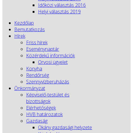
Időközi választás 2016
Helyi választás 2019
Kezdőlap
Bemutatkozás
Hírek
Friss hírek
Eseménynaptár
Közérdekű információk
Orvosi ügyelet
Konyha
Rendőrség
Szennyvízberuházás
Önkormányzat
Képviselő-testület és
bizottságok
Elérhetőségek
HVB határozatok
Gazdaság
Okány gazdasági helyzete