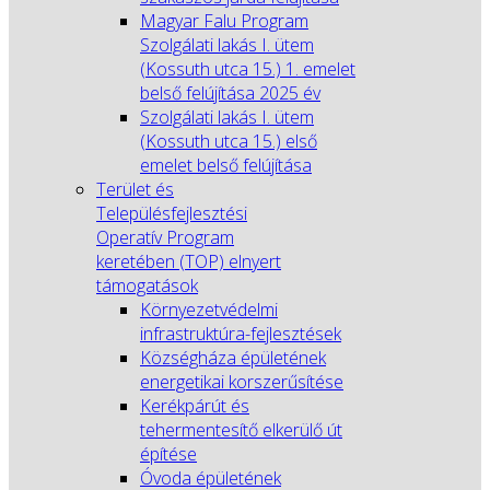
Magyar Falu Program
Szolgálati lakás I. ütem
(Kossuth utca 15.) 1. emelet
belső felújítása 2025 év
Szolgálati lakás I. ütem
(Kossuth utca 15.) első
emelet belső felújítása
Terület és
Településfejlesztési
Operatív Program
keretében (TOP) elnyert
támogatások
Környezetvédelmi
infrastruktúra-fejlesztések
Községháza épületének
energetikai korszerűsítése
Kerékpárút és
tehermentesítő elkerülő út
építése
Óvoda épületének