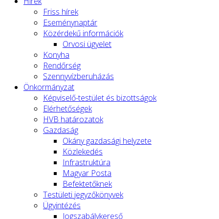
Hírek
Friss hírek
Eseménynaptár
Közérdekű információk
Orvosi ügyelet
Konyha
Rendőrség
Szennyvízberuházás
Önkormányzat
Képviselő-testület és bizottságok
Elérhetőségek
HVB határozatok
Gazdaság
Okány gazdasági helyzete
Közlekedés
Infrastruktúra
Magyar Posta
Befektetőknek
Testületi jegyzőkönyvek
Ügyintézés
Jogszabálykereső