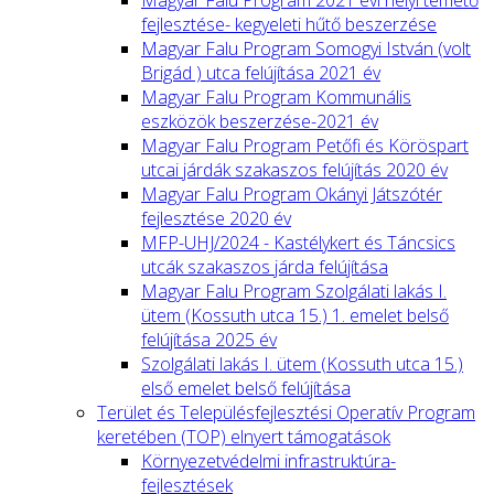
fejlesztése- kegyeleti hűtő beszerzése
Magyar Falu Program Somogyi István (volt
Brigád ) utca felújítása 2021 év
Magyar Falu Program Kommunális
eszközök beszerzése-2021 év
Magyar Falu Program Petőfi és Köröspart
utcai járdák szakaszos felújítás 2020 év
Magyar Falu Program Okányi Játszótér
fejlesztése 2020 év
MFP-UHJ/2024 - Kastélykert és Táncsics
utcák szakaszos járda felújítása
Magyar Falu Program Szolgálati lakás I.
ütem (Kossuth utca 15.) 1. emelet belső
felújítása 2025 év
Szolgálati lakás I. ütem (Kossuth utca 15.)
első emelet belső felújítása
Terület és Településfejlesztési Operatív Program
keretében (TOP) elnyert támogatások
Környezetvédelmi infrastruktúra-
fejlesztések