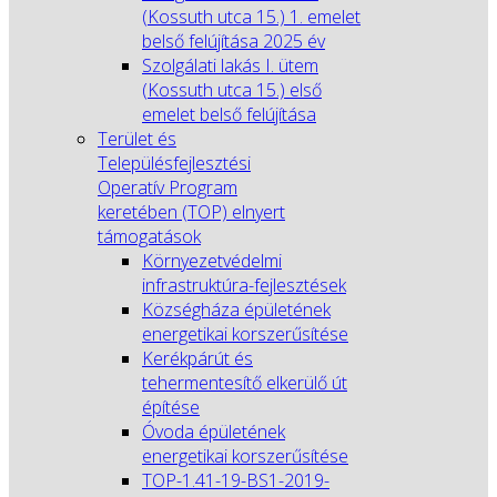
(Kossuth utca 15.) 1. emelet
belső felújítása 2025 év
Szolgálati lakás I. ütem
(Kossuth utca 15.) első
emelet belső felújítása
Terület és
Településfejlesztési
Operatív Program
keretében (TOP) elnyert
támogatások
Környezetvédelmi
infrastruktúra-fejlesztések
Községháza épületének
energetikai korszerűsítése
Kerékpárút és
tehermentesítő elkerülő út
építése
Óvoda épületének
energetikai korszerűsítése
TOP-1.41-19-BS1-2019-