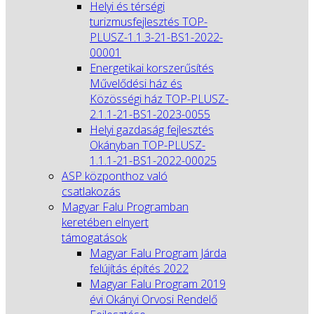
Helyi és térségi
turizmusfejlesztés TOP-
PLUSZ-1.1.3-21-BS1-2022-
00001
Energetikai korszerűsítés
Művelődési ház és
Közösségi ház TOP-PLUSZ-
2.1.1-21-BS1-2023-0055
Helyi gazdaság fejlesztés
Okányban TOP-PLUSZ-
1.1.1-21-BS1-2022-00025
ASP központhoz való
csatlakozás
Magyar Falu Programban
keretében elnyert
támogatások
Magyar Falu Program Járda
felújítás építés 2022
Magyar Falu Program 2019
évi Okányi Orvosi Rendelő