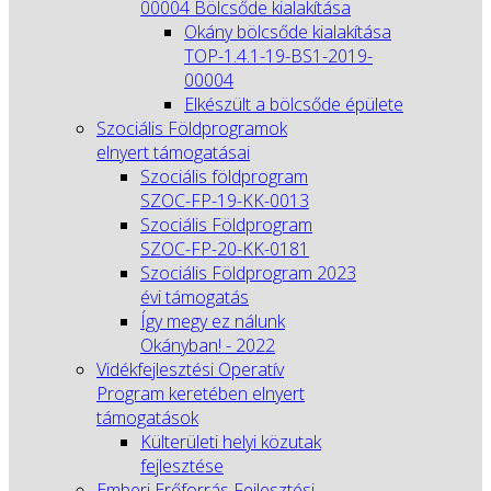
00004 Bölcsőde kialakítása
Okány bölcsőde kialakítása
TOP-1.4.1-19-BS1-2019-
00004
Elkészült a bölcsőde épülete
Szociális Földprogramok
elnyert támogatásai
Szociális földprogram
SZOC-FP-19-KK-0013
Szociális Földprogram
SZOC-FP-20-KK-0181
Szociális Földprogram 2023
évi támogatás
Így megy ez nálunk
Okányban! - 2022
Vidékfejlesztési Operatív
Program keretében elnyert
támogatások
Külterületi helyi közutak
fejlesztése
Emberi Erőforrás Fejlesztési