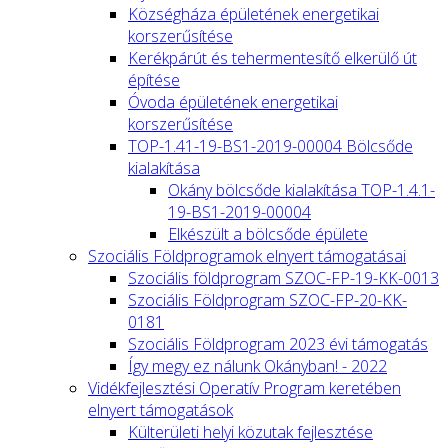
Községháza épületének energetikai
korszerűsítése
Kerékpárút és tehermentesítő elkerülő út
építése
Óvoda épületének energetikai
korszerűsítése
TOP-1.41-19-BS1-2019-00004 Bölcsőde
kialakítása
Okány bölcsőde kialakítása TOP-1.4.1-
19-BS1-2019-00004
Elkészült a bölcsőde épülete
Szociális Földprogramok elnyert támogatásai
Szociális földprogram SZOC-FP-19-KK-0013
Szociális Földprogram SZOC-FP-20-KK-
0181
Szociális Földprogram 2023 évi támogatás
Így megy ez nálunk Okányban! - 2022
Vidékfejlesztési Operatív Program keretében
elnyert támogatások
Külterületi helyi közutak fejlesztése