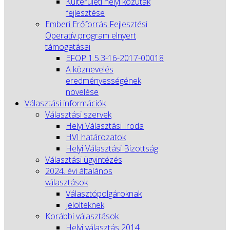
Külterületi helyi közutak
fejlesztése
Emberi Erőforrás Fejlesztési
Operatív program elnyert
támogatásai
EFOP 1.5.3-16-2017-00018
A köznevelés
eredményességének
növelése
Választási információk
Választási szervek
Helyi Választási Iroda
HVI határozatok
Helyi Választási Bizottság
Választási ügyintézés
2024. évi általános
választások
Választópolgároknak
Jelölteknek
Korábbi választások
Helyi választás 2014