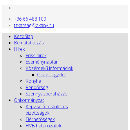
+36 66 488 100
titkarsag@okany.hu
Kezdőlap
Bemutatkozás
Hírek
Friss hírek
Eseménynaptár
Közérdekű információk
Orvosi ügyelet
Konyha
Rendőrség
Szennyvízberuházás
Önkormányzat
Képviselő-testület és
bizottságok
Elérhetőségek
HVB határozatok