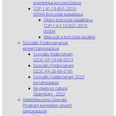
energetikai korszerűsítése
TOP-1.41-19-BS1-2019-
00004 Bölcsőde kialakítása
Okány bölcsőde kialakítása
TOP-1.4.1-19-BS1-2019-
00004
Elkészült a bölcsőde épülete
Szociális Földprogramok
elnyert támogatásai
Szociális földprogram
SZOC-FP-19-KK-0013
Szociális Földprogram
SZOC-FP-20-KK-0181
Szociális Földprogram 2023
évi támogatás
Így megy ez nálunk
Okányban! - 2022
Vidékfejlesztési Operatív
Program keretében elnyert
támogatások