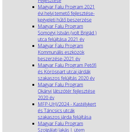
Fejlesztése
Magyar Falu Program 2021
évi helyi temető fejlesztése-
kegyeleti hűtő beszerzése
Magyar Falu Program
Somogyi István (volt Brigád )
utca felújítása 2021 év
Magyar Falu Program
Kommunális eszközök
beszerzése-2021 év
Magyar Falu Program Petőfi
és Köröspart utcai járdák
szakaszos felújítás 2020 év
Magyar Falu Program
Okányi Játszótér fejlesztése
2020 év
MFP-UHJ/2024 - Kastélykert
és Táncsics utcák
szakaszos járda felújítása
Magyar Falu Program
Szolgálati lakás I. ütem