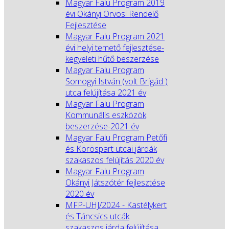
Magyar Falu Program 2019
évi Okányi Orvosi Rendelő
Fejlesztése
Magyar Falu Program 2021
évi helyi temető fejlesztése-
kegyeleti hűtő beszerzése
Magyar Falu Program
Somogyi István (volt Brigád )
utca felújítása 2021 év
Magyar Falu Program
Kommunális eszközök
beszerzése-2021 év
Magyar Falu Program Petőfi
és Köröspart utcai járdák
szakaszos felújítás 2020 év
Magyar Falu Program
Okányi Játszótér fejlesztése
2020 év
MFP-UHJ/2024 - Kastélykert
és Táncsics utcák
szakaszos járda felújítása