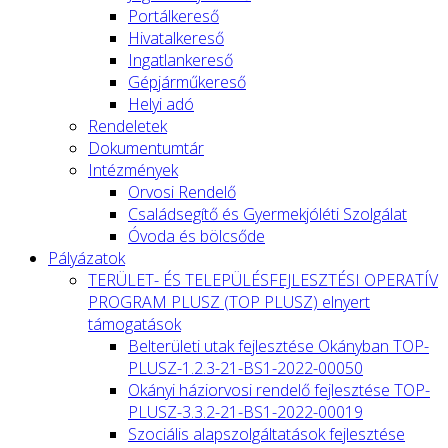
Portálkereső
Hivatalkereső
Ingatlankereső
Gépjárműkereső
Helyi adó
Rendeletek
Dokumentumtár
Intézmények
Orvosi Rendelő
Családsegítő és Gyermekjóléti Szolgálat
Óvoda és bölcsőde
Pályázatok
TERÜLET- ÉS TELEPÜLÉSFEJLESZTÉSI OPERATÍV
PROGRAM PLUSZ (TOP PLUSZ) elnyert
támogatások
Belterületi utak fejlesztése Okányban TOP-
PLUSZ-1.2.3-21-BS1-2022-00050
Okányi háziorvosi rendelő fejlesztése TOP-
PLUSZ-3.3.2-21-BS1-2022-00019
Szociális alapszolgáltatások fejlesztése