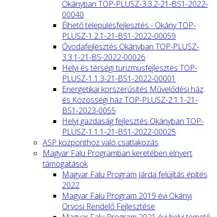
Okányban TOP-PLUSZ-3.3.2-21-BS1-2022-
00040
Élhető településfejlesztés - Okány TOP-
PLUSZ-1.2.1-21-BS1-2022-00059
Óvodafejlesztés Okányban TOP-PLUSZ-
3.3.1-21-BS-2022-00026
Helyi és térségi turizmusfejlesztés TOP-
PLUSZ-1.1.3-21-BS1-2022-00001
Energetikai korszerűsítés Művelődési ház
és Közösségi ház TOP-PLUSZ-2.1.1-21-
BS1-2023-0055
Helyi gazdaság fejlesztés Okányban TOP-
PLUSZ-1.1.1-21-BS1-2022-00025
ASP központhoz való csatlakozás
Magyar Falu Programban keretében elnyert
támogatások
Magyar Falu Program Járda felújítás építés
2022
Magyar Falu Program 2019 évi Okányi
Orvosi Rendelő Fejlesztése
Magyar Falu Program 2021 évi helyi temető