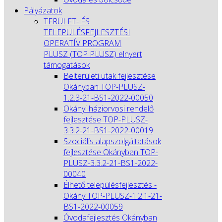
Pályázatok
TERÜLET- ÉS
TELEPÜLÉSFEJLESZTÉSI
OPERATÍV PROGRAM
PLUSZ (TOP PLUSZ) elnyert
támogatások
Belterületi utak fejlesztése
Okányban TOP-PLUSZ-
1.2.3-21-BS1-2022-00050
Okányi háziorvosi rendelő
fejlesztése TOP-PLUSZ-
3.3.2-21-BS1-2022-00019
Szociális alapszolgáltatások
fejlesztése Okányban TOP-
PLUSZ-3.3.2-21-BS1-2022-
00040
Élhető településfejlesztés -
Okány TOP-PLUSZ-1.2.1-21-
BS1-2022-00059
Óvodafejlesztés Okányban