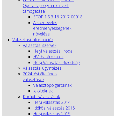
Operatív program elnyert
támogatásai
EFOP 1.5.3-16-2017-00018
A köznevelés
eredményességének
növelése
Választási információk
Választási szervek
Helyi Választási Iroda
HVI határozatok
Helyi Választási Bizottság
Választási ügyintézés
2024. évi általános
választások
Választópolgároknak
Jelölteknek
Korábbi választások
Helyi választás 2014
Időközi választás 2016
Helyi választás 2019