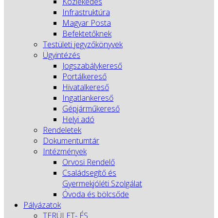
Közlekedés
Infrastruktúra
Magyar Posta
Befektetőknek
Testületi jegyzőkönyvek
Ügyintézés
Jogszabálykereső
Portálkereső
Hivatalkereső
Ingatlankereső
Gépjárműkereső
Helyi adó
Rendeletek
Dokumentumtár
Intézmények
Orvosi Rendelő
Családsegítő és
Gyermekjóléti Szolgálat
Óvoda és bölcsőde
Pályázatok
TERÜLET- ÉS