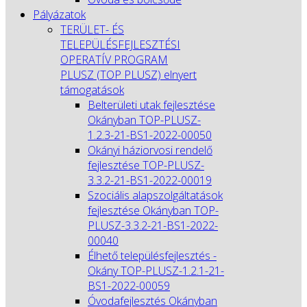
Pályázatok
TERÜLET- ÉS
TELEPÜLÉSFEJLESZTÉSI
OPERATÍV PROGRAM
PLUSZ (TOP PLUSZ) elnyert
támogatások
Belterületi utak fejlesztése
Okányban TOP-PLUSZ-
1.2.3-21-BS1-2022-00050
Okányi háziorvosi rendelő
fejlesztése TOP-PLUSZ-
3.3.2-21-BS1-2022-00019
Szociális alapszolgáltatások
fejlesztése Okányban TOP-
PLUSZ-3.3.2-21-BS1-2022-
00040
Élhető településfejlesztés -
Okány TOP-PLUSZ-1.2.1-21-
BS1-2022-00059
Óvodafejlesztés Okányban