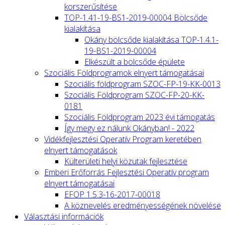
korszerűsítése
TOP-1.41-19-BS1-2019-00004 Bölcsőde
kialakítása
Okány bölcsőde kialakítása TOP-1.4.1-
19-BS1-2019-00004
Elkészült a bölcsőde épülete
Szociális Földprogramok elnyert támogatásai
Szociális földprogram SZOC-FP-19-KK-0013
Szociális Földprogram SZOC-FP-20-KK-
0181
Szociális Földprogram 2023 évi támogatás
Így megy ez nálunk Okányban! - 2022
Vidékfejlesztési Operatív Program keretében
elnyert támogatások
Külterületi helyi közutak fejlesztése
Emberi Erőforrás Fejlesztési Operatív program
elnyert támogatásai
EFOP 1.5.3-16-2017-00018
A köznevelés eredményességének növelése
Választási információk