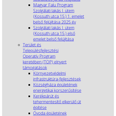
Magyar Falu Program
Szolgálati lakás I. ütem
(Kossuth utca 15.) 1. emelet
belső felújítása 2025 év
Szolgálati lakás I. ütem
(Kossuth utca 15.) első
emelet belső felújítása
Terület és
Településfejlesztési
Operatív Program
keretében (TOP) elnyert
támogatások
Környezetvédelmi
infrastruktúra-fejlesztések
Községháza épületének
energetikai korszerűsítése
Kerékpárút és
tehermentesítő elkerülő út
építése
Óvoda épületének