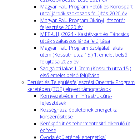
Magyar Falu Program Petőfi és Köröspart
utcai járdák szakaszos felújítás 2020 év
Magyar Falu Program Okányi Játszótér
fejlesztése 2020 év
MFP-UHJ/2024 - Kastélykert és Táncsics
utcák szakaszos járda felújítása
Magyar Falu Program Szolgálati lakás I.
ütem (Kossuth utca 15.) 1. emelet belső
felújítása 2025 év
Szolgálati lakás I. ütem (Kossuth utca 15.)
első emelet belső felújítása
Terület és Településfejlesztési Operatív Program
keretében (TOP) elnyert támogatások
Környezetvédelmi infrastruktúra-
fejlesztések
Községháza épületének energetikai
korszerűsítése
Kerékpárút és tehermentesítő elkerülő út
építése
Óvoda épületének energetikai