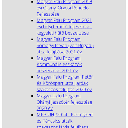
Magyar Falu Program 2019
évi Okányi Orvosi Rendelő
Fejlesztése
Magyar Falu Program 2021
évi helyi temető fejlesztése-
kegyeleti hűtő beszerzése
Magyar Falu Program
Somogyi István (volt Brigád )
utca felújítása 2021 év
Magyar Falu Program
Kommunális eszközök
beszerzése-2021 év
Magyar Falu Program Petőfi
és Köröspart utcai járdák
szakaszos felújítás 2020 év
Magyar Falu Program
Okányi Játszótér fejlesztése
2020 év
MFP-UHJ/2024 - Kastélykert
és Táncsics utcák
szakaszos járda felújítása