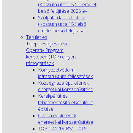
(Kossuth utca 15.) 1. emelet
belső felújítása 2025 év
Szolgálati lakás I. ütem
(Kossuth utca 15.) első
emelet belső felújítása
Terület és
Településfejlesztési
Operatív Program
keretében (TOP) elnyert
támogatások
Környezetvédelmi
infrastruktúra-fejlesztések
Községháza épületének
energetikai korszerűsítése
Kerékpárút és
tehermentesítő elkerülő út
építése
Óvoda épületének
energetikai korszerűsítése
TOP-1.41-19-BS1-2019-