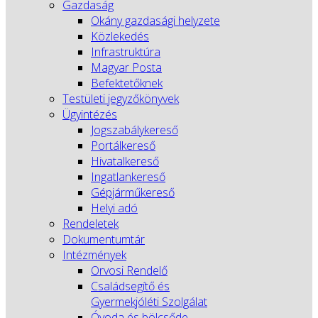
Gazdaság
Okány gazdasági helyzete
Közlekedés
Infrastruktúra
Magyar Posta
Befektetőknek
Testületi jegyzőkönyvek
Ügyintézés
Jogszabálykereső
Portálkereső
Hivatalkereső
Ingatlankereső
Gépjárműkereső
Helyi adó
Rendeletek
Dokumentumtár
Intézmények
Orvosi Rendelő
Családsegítő és
Gyermekjóléti Szolgálat
Óvoda és bölcsőde