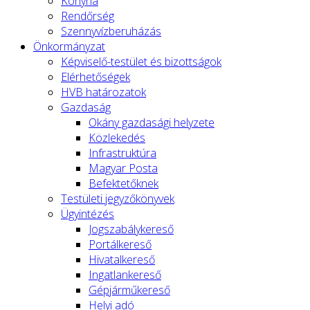
Konyha
Rendőrség
Szennyvízberuházás
Önkormányzat
Képviselő-testület és bizottságok
Elérhetőségek
HVB határozatok
Gazdaság
Okány gazdasági helyzete
Közlekedés
Infrastruktúra
Magyar Posta
Befektetőknek
Testületi jegyzőkönyvek
Ügyintézés
Jogszabálykereső
Portálkereső
Hivatalkereső
Ingatlankereső
Gépjárműkereső
Helyi adó