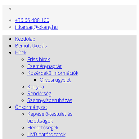
+36 66 488 100
titkarsag@okany.hu
Kezdőlap
Bemutatkozás
Hírek
Friss hírek
Eseménynaptár
Közérdekű információk
Orvosi ügyelet
Konyha
Rendőrség
Szennyvízberuházás
Önkormányzat
Képviselő-testület és
bizottságok
Elérhetőségek
HVB határozatok