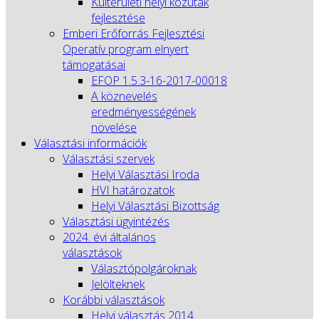
Külterületi helyi közutak
fejlesztése
Emberi Erőforrás Fejlesztési
Operatív program elnyert
támogatásai
EFOP 1.5.3-16-2017-00018
A köznevelés
eredményességének
növelése
Választási információk
Választási szervek
Helyi Választási Iroda
HVI határozatok
Helyi Választási Bizottság
Választási ügyintézés
2024. évi általános
választások
Választópolgároknak
Jelölteknek
Korábbi választások
Helyi választás 2014