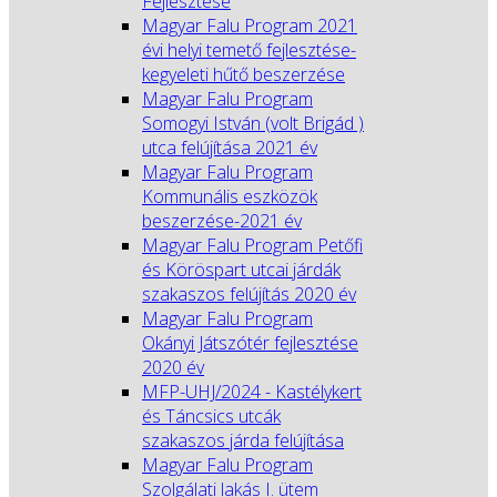
Fejlesztése
Magyar Falu Program 2021
évi helyi temető fejlesztése-
kegyeleti hűtő beszerzése
Magyar Falu Program
Somogyi István (volt Brigád )
utca felújítása 2021 év
Magyar Falu Program
Kommunális eszközök
beszerzése-2021 év
Magyar Falu Program Petőfi
és Köröspart utcai járdák
szakaszos felújítás 2020 év
Magyar Falu Program
Okányi Játszótér fejlesztése
2020 év
MFP-UHJ/2024 - Kastélykert
és Táncsics utcák
szakaszos járda felújítása
Magyar Falu Program
Szolgálati lakás I. ütem