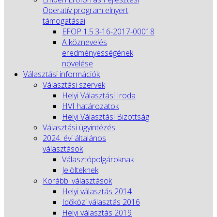
Operatív program elnyert
támogatásai
EFOP 1.5.3-16-2017-00018
A köznevelés
eredményességének
növelése
Választási információk
Választási szervek
Helyi Választási Iroda
HVI határozatok
Helyi Választási Bizottság
Választási ügyintézés
2024. évi általános
választások
Választópolgároknak
Jelölteknek
Korábbi választások
Helyi választás 2014
Időközi választás 2016
Helyi választás 2019