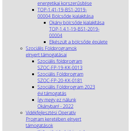
energetikai korszerűsítése
TOP-1.41-19-BS1-2019-
00004 Bölcsőde kialakítása
Okány bölcsőde kialakítása
TOP-1.4.1-19-BS1-2019-
00004
Elkészült a bölcsőde épülete
Szociális Földprogramok
elnyert támogatásai
Szociális földprogram
SZOC-FP-19-KK-0013
Szociális Földprogram
SZOC-FP-20-KK-0181
Szociális Földprogram 2023
évi támogatás
Így megy ez nálunk
Okányban! - 2022
Vidékfejlesztési Operatív
Program keretében elnyert
támogatások