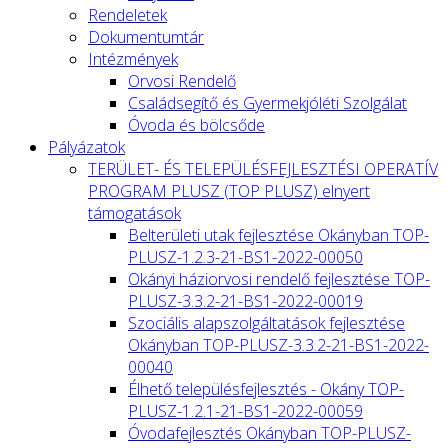
Rendeletek
Dokumentumtár
Intézmények
Orvosi Rendelő
Családsegítő és Gyermekjóléti Szolgálat
Óvoda és bölcsőde
Pályázatok
TERÜLET- ÉS TELEPÜLÉSFEJLESZTÉSI OPERATÍV
PROGRAM PLUSZ (TOP PLUSZ) elnyert
támogatások
Belterületi utak fejlesztése Okányban TOP-
PLUSZ-1.2.3-21-BS1-2022-00050
Okányi háziorvosi rendelő fejlesztése TOP-
PLUSZ-3.3.2-21-BS1-2022-00019
Szociális alapszolgáltatások fejlesztése
Okányban TOP-PLUSZ-3.3.2-21-BS1-2022-
00040
Élhető településfejlesztés - Okány TOP-
PLUSZ-1.2.1-21-BS1-2022-00059
Óvodafejlesztés Okányban TOP-PLUSZ-