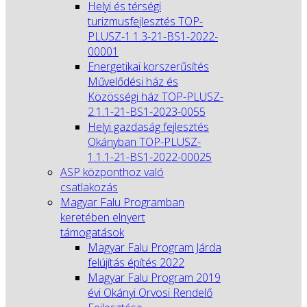
Helyi és térségi
turizmusfejlesztés TOP-
PLUSZ-1.1.3-21-BS1-2022-
00001
Energetikai korszerűsítés
Művelődési ház és
Közösségi ház TOP-PLUSZ-
2.1.1-21-BS1-2023-0055
Helyi gazdaság fejlesztés
Okányban TOP-PLUSZ-
1.1.1-21-BS1-2022-00025
ASP központhoz való
csatlakozás
Magyar Falu Programban
keretében elnyert
támogatások
Magyar Falu Program Járda
felújítás építés 2022
Magyar Falu Program 2019
évi Okányi Orvosi Rendelő