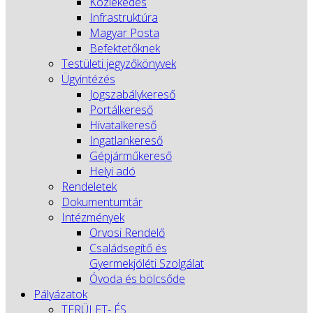
Közlekedés
Infrastruktúra
Magyar Posta
Befektetőknek
Testületi jegyzőkönyvek
Ügyintézés
Jogszabálykereső
Portálkereső
Hivatalkereső
Ingatlankereső
Gépjárműkereső
Helyi adó
Rendeletek
Dokumentumtár
Intézmények
Orvosi Rendelő
Családsegítő és
Gyermekjóléti Szolgálat
Óvoda és bölcsőde
Pályázatok
TERÜLET- ÉS