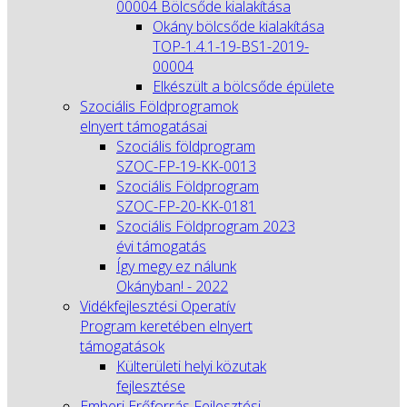
00004 Bölcsőde kialakítása
Okány bölcsőde kialakítása
TOP-1.4.1-19-BS1-2019-
00004
Elkészült a bölcsőde épülete
Szociális Földprogramok
elnyert támogatásai
Szociális földprogram
SZOC-FP-19-KK-0013
Szociális Földprogram
SZOC-FP-20-KK-0181
Szociális Földprogram 2023
évi támogatás
Így megy ez nálunk
Okányban! - 2022
Vidékfejlesztési Operatív
Program keretében elnyert
támogatások
Külterületi helyi közutak
fejlesztése
Emberi Erőforrás Fejlesztési