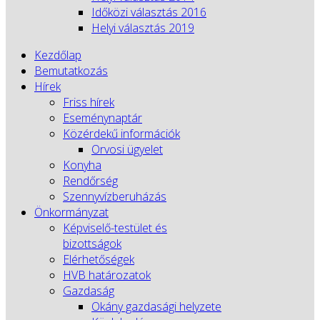
Időközi választás 2016
Helyi választás 2019
Kezdőlap
Bemutatkozás
Hírek
Friss hírek
Eseménynaptár
Közérdekű információk
Orvosi ügyelet
Konyha
Rendőrség
Szennyvízberuházás
Önkormányzat
Képviselő-testület és
bizottságok
Elérhetőségek
HVB határozatok
Gazdaság
Okány gazdasági helyzete