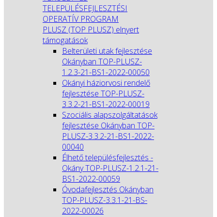
TELEPÜLÉSFEJLESZTÉSI
OPERATÍV PROGRAM
PLUSZ (TOP PLUSZ) elnyert
támogatások
Belterületi utak fejlesztése
Okányban TOP-PLUSZ-
1.2.3-21-BS1-2022-00050
Okányi háziorvosi rendelő
fejlesztése TOP-PLUSZ-
3.3.2-21-BS1-2022-00019
Szociális alapszolgáltatások
fejlesztése Okányban TOP-
PLUSZ-3.3.2-21-BS1-2022-
00040
Élhető településfejlesztés -
Okány TOP-PLUSZ-1.2.1-21-
BS1-2022-00059
Óvodafejlesztés Okányban
TOP-PLUSZ-3.3.1-21-BS-
2022-00026