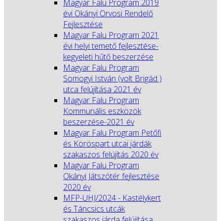
Magyar Falu Program 2019
évi Okányi Orvosi Rendelő
Fejlesztése
Magyar Falu Program 2021
évi helyi temető fejlesztése-
kegyeleti hűtő beszerzése
Magyar Falu Program
Somogyi István (volt Brigád )
utca felújítása 2021 év
Magyar Falu Program
Kommunális eszközök
beszerzése-2021 év
Magyar Falu Program Petőfi
és Köröspart utcai járdák
szakaszos felújítás 2020 év
Magyar Falu Program
Okányi Játszótér fejlesztése
2020 év
MFP-UHJ/2024 - Kastélykert
és Táncsics utcák
szakaszos járda felújítása