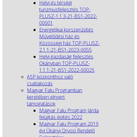
Helyi és térségi
turizmusfejlesztés TOP-
PLUSZ-1.1.3-21-BS1-2022-
00001
Energetikai korszerűsítés
Művelődési ház és
Közösségi ház TOP-PLUSZ-
2.1.1-21-BS1-2023-0055
Helyi gazdaság fejlesztés
Okányban TOP-PLUSZ-
1.1.1-21-BS1-2022-00025
ASP központhoz való
csatlakozás
Magyar Falu Programban
keretében elnyert
támogatások
Magyar Falu Program Járda
felújítás építés 2022
Magyar Falu Program 2019
évi Okányi Orvosi Rendelő