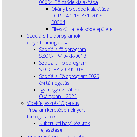
00004 Bölcsőde kialakítása
Okány bölcsőde kialakítása
TOP-1.4.1-19-BS1-2019-
00004
Elkészült a bölcsőde épülete
Szociális Földprogramok
elnyert támogatásai
Szociális földprogram
SZOC-FP-19-KK-0013
Szociális Földprogram
SZOC-FP-20-KK-0181
Szociális Földprogram 2023
évi támogatás
Így megy ez nálunk
Okányban! - 2022
Vidékfejlesztési Operatív
Program keretében elnyert
támogatások
Külterületi helyi közutak
fejlesztése
Emberi Erőforrás Fejlesztési