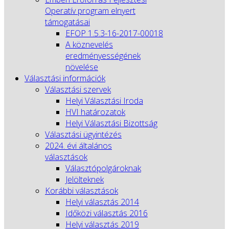
Operatív program elnyert
támogatásai
EFOP 1.5.3-16-2017-00018
A köznevelés
eredményességének
növelése
Választási információk
Választási szervek
Helyi Választási Iroda
HVI határozatok
Helyi Választási Bizottság
Választási ügyintézés
2024. évi általános
választások
Választópolgároknak
Jelölteknek
Korábbi választások
Helyi választás 2014
Időközi választás 2016
Helyi választás 2019