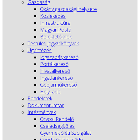
Gazdaság
Okány gazdasági helyzete
Közlekedés
Infrastruktúra
Magyar Posta
Befektetőknek
Testületi jegyzőkönyvek
Ügyintézés
Jogszabálykereső
Portálkereső
Hivatalkereső
Ingatlankereső
Gépjárműkereső
Helyi adó
Rendeletek
Dokumentumtár
Intézmények
Orvosi Rendelő
Családsegítő és
Gyermekjóléti Szolgálat
Óvoda és bölcsőde