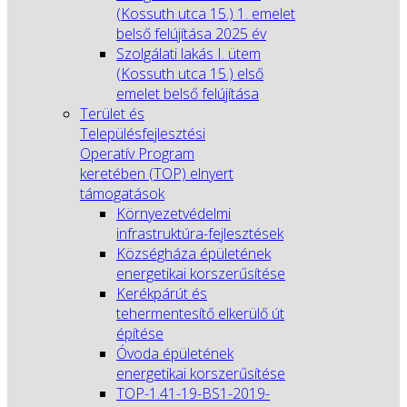
(Kossuth utca 15.) 1. emelet
belső felújítása 2025 év
Szolgálati lakás I. ütem
(Kossuth utca 15.) első
emelet belső felújítása
Terület és
Településfejlesztési
Operatív Program
keretében (TOP) elnyert
támogatások
Környezetvédelmi
infrastruktúra-fejlesztések
Községháza épületének
energetikai korszerűsítése
Kerékpárút és
tehermentesítő elkerülő út
építése
Óvoda épületének
energetikai korszerűsítése
TOP-1.41-19-BS1-2019-