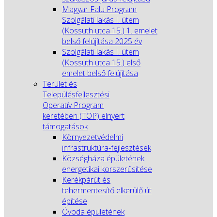
Magyar Falu Program
Szolgálati lakás I. ütem
(Kossuth utca 15.) 1. emelet
belső felújítása 2025 év
Szolgálati lakás I. ütem
(Kossuth utca 15.) első
emelet belső felújítása
Terület és
Településfejlesztési
Operatív Program
keretében (TOP) elnyert
támogatások
Környezetvédelmi
infrastruktúra-fejlesztések
Községháza épületének
energetikai korszerűsítése
Kerékpárút és
tehermentesítő elkerülő út
építése
Óvoda épületének