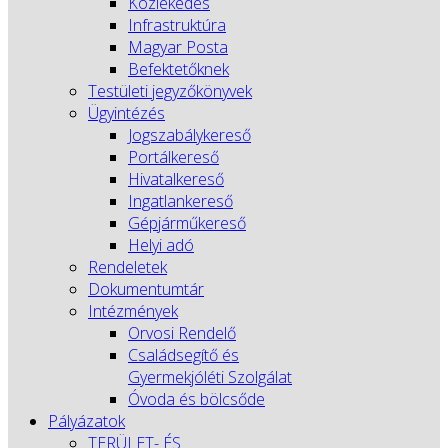
Közlekedés
Infrastruktúra
Magyar Posta
Befektetőknek
Testületi jegyzőkönyvek
Ügyintézés
Jogszabálykereső
Portálkereső
Hivatalkereső
Ingatlankereső
Gépjárműkereső
Helyi adó
Rendeletek
Dokumentumtár
Intézmények
Orvosi Rendelő
Családsegítő és
Gyermekjóléti Szolgálat
Óvoda és bölcsőde
Pályázatok
TERÜLET- ÉS