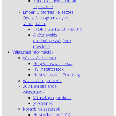
Külterületi helyi közutak
fejlesztése
Emberi Erőforrás Fejlesztési
Operatív program elnyert
támogatásai
EFOP 1.5.3-16-2017-00018
A köznevelés
eredményességének
növelése
Választási információk
Választási szervek
Helyi Választási Iroda
HVI határozatok
Helyi Választási Bizottság
Választási ügyintézés
2024. évi általános
választások
Választópolgároknak
Jelölteknek
Korábbi választások
Helyi választás 2014