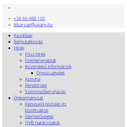
+36 66 488 100
titkarsag@okany.hu
Kezdőlap
Bemutatkozás
Hírek
Friss hírek
Eseménynaptár
Közérdekű információk
Orvosi ügyelet
Konyha
Rendőrség
Szennyvízberuházás
Önkormányzat
Képviselő-testület és
bizottságok
Elérhetőségek
HVB határozatok