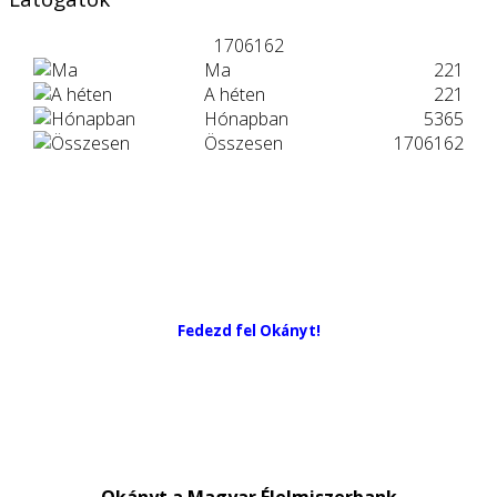
1706162
Ma
221
A héten
221
Hónapban
5365
Összesen
1706162
Fedezd fel Okányt!
Okányt a Magyar Élelmiszerbank