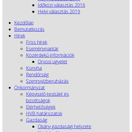
Időközi választás 2016
Helyi választás 2019
Kezdőlap
Bemutatkozás
Hírek
Friss hírek
Eseménynaptár
Közérdekű információk
Orvosi ügyelet
Konyha
Rendőrség
Szennyvízberuházás
Önkormányzat
Képviselő-testület és
bizottságok
Elérhetőségek
HVB határozatok
Gazdaság
Okány gazdasági helyzete