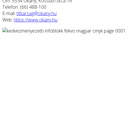
Cím: 5534 Okány, Kossuth utca 16.
Telefon: (66) 488-100
E-mail:
titkarsag@okany.hu
Web:
https://www.okany.hu