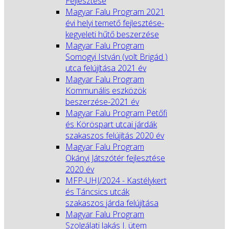
Fejlesztése
Magyar Falu Program 2021
évi helyi temető fejlesztése-
kegyeleti hűtő beszerzése
Magyar Falu Program
Somogyi István (volt Brigád )
utca felújítása 2021 év
Magyar Falu Program
Kommunális eszközök
beszerzése-2021 év
Magyar Falu Program Petőfi
és Köröspart utcai járdák
szakaszos felújítás 2020 év
Magyar Falu Program
Okányi Játszótér fejlesztése
2020 év
MFP-UHJ/2024 - Kastélykert
és Táncsics utcák
szakaszos járda felújítása
Magyar Falu Program
Szolgálati lakás I. ütem