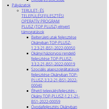
Pályázatok
TERÜLET- ÉS
TELEPÜLÉSFEJLESZTÉSI
OPERATÍV PROGRAM
PLUSZ (TOP PLUSZ) elnyert
támogatások
Belterületi utak fejlesztése
Okányban TOP-PLUSZ-
1.2.3-21-BS1-2022-00050
Okányi háziorvosi rendelő
fejlesztése TOP-PLUSZ-
3.3.2-21-BS1-2022-00019
Szociális alapszolgáltatások
fejlesztése Okányban TOP-
PLUSZ-3.3.2-21-BS1-2022-
00040
Élhető településfejlesztés -
Okány TOP-PLUSZ-1.2.1-21-
BS1-2022-00059
Óvodafejlesztés Okányban