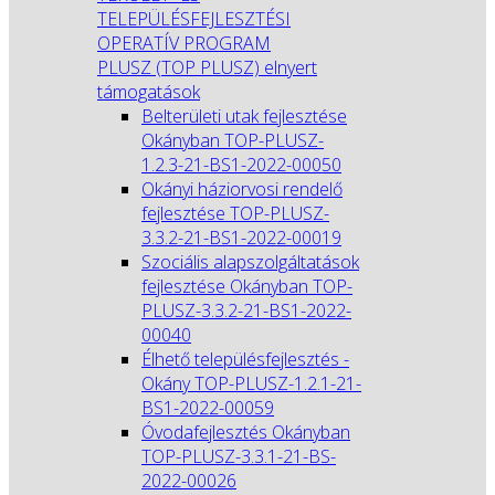
TELEPÜLÉSFEJLESZTÉSI
OPERATÍV PROGRAM
PLUSZ (TOP PLUSZ) elnyert
támogatások
Belterületi utak fejlesztése
Okányban TOP-PLUSZ-
1.2.3-21-BS1-2022-00050
Okányi háziorvosi rendelő
fejlesztése TOP-PLUSZ-
3.3.2-21-BS1-2022-00019
Szociális alapszolgáltatások
fejlesztése Okányban TOP-
PLUSZ-3.3.2-21-BS1-2022-
00040
Élhető településfejlesztés -
Okány TOP-PLUSZ-1.2.1-21-
BS1-2022-00059
Óvodafejlesztés Okányban
TOP-PLUSZ-3.3.1-21-BS-
2022-00026