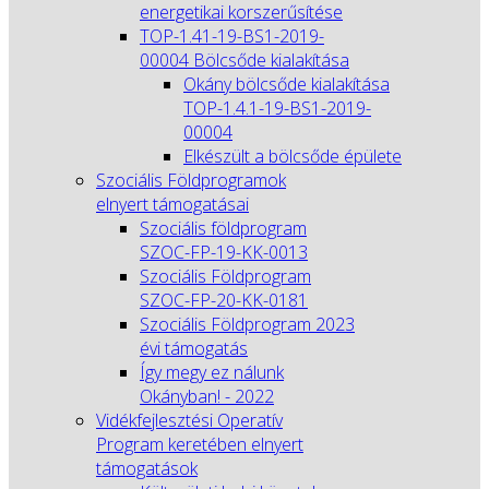
energetikai korszerűsítése
TOP-1.41-19-BS1-2019-
00004 Bölcsőde kialakítása
Okány bölcsőde kialakítása
TOP-1.4.1-19-BS1-2019-
00004
Elkészült a bölcsőde épülete
Szociális Földprogramok
elnyert támogatásai
Szociális földprogram
SZOC-FP-19-KK-0013
Szociális Földprogram
SZOC-FP-20-KK-0181
Szociális Földprogram 2023
évi támogatás
Így megy ez nálunk
Okányban! - 2022
Vidékfejlesztési Operatív
Program keretében elnyert
támogatások