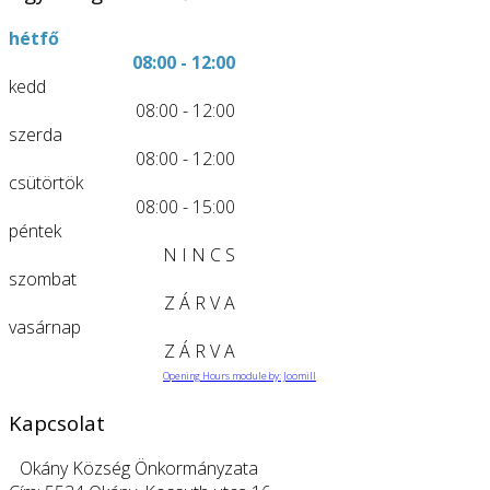
hétfő
08:00 - 12:00
kedd
08:00 - 12:00
szerda
08:00 - 12:00
csütörtök
08:00 - 15:00
péntek
N I N C S
szombat
Z Á R V A
vasárnap
Z Á R V A
Opening Hours module by: Joomill
Kapcsolat
Okány Község Önkormányzata